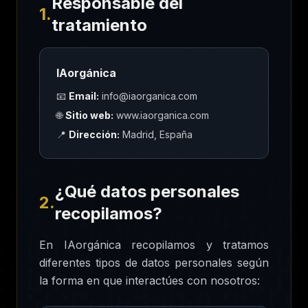
Responsable del
1.
tratamiento
IAorgánica
📧
Email:
info@iaorganica.com
🌐
Sitio web:
www.iaorganica.com
📍
Dirección:
Madrid, España
¿Qué datos personales
2.
recopilamos?
En IAorgánica recopilamos y tratamos
diferentes tipos de datos personales según
la forma en que interactúes con nosotros: