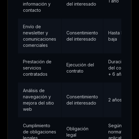
1 año
información y
del interesado
contacto
Envío de
newsletter y
Consentimiento
Hasta la
comunicaciones
del interesado
baja
comerciales
Prestación de
Duración
Ejecución del
servicios
del contrato
contrato
contratados
+ 6 años
Análisis de
navegación y
Consentimiento
2 años
mejora del sitio
del interesado
web
Cumplimiento
Según
Obligación
de obligaciones
normativa
legal
legales
aplicable