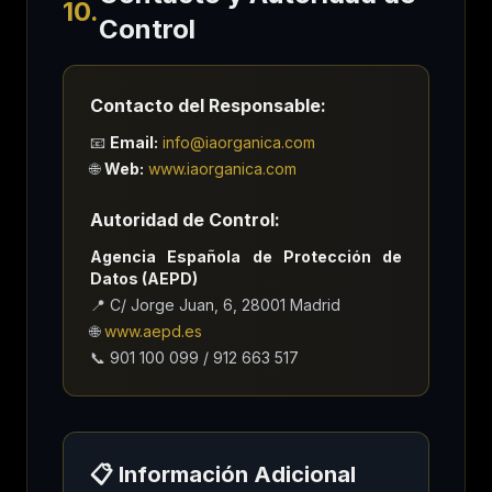
10.
Control
Contacto del Responsable:
📧
Email:
info@iaorganica.com
🌐
Web:
www.iaorganica.com
Autoridad de Control:
Agencia Española de Protección de
Datos (AEPD)
📍 C/ Jorge Juan, 6, 28001 Madrid
🌐
www.aepd.es
📞 901 100 099 / 912 663 517
📋 Información Adicional